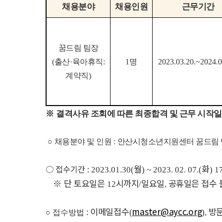
채용분야
채용인원
근무기간
꿈드림 팀장
(
출산
·
육아휴직
:
1
명
2023.03.20.~2024.0
계약직
)
※
결격사유 조회에 따른 최종합격 및 근무 시작일
○
채용분야 및 인원
:
안산시청소년지원센터 꿈드림 
월
화
○
접수기간
:
2023.01.30(
) ~ 2023. 02. 07.(
) 1
※
단 토요일은
시까지
일요일
공휴일은 접수 
12
/
,
이메일접수
master@aycc.org
방
:
(
),
○
접수방법