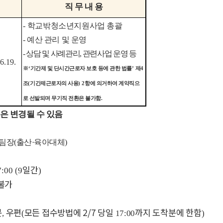
직 무 내 용
-
학교밖청소년지원사업 총괄
-
예산 관리 및 운영
-
상담 및 사례관리
,
관련사업 운영 등
6.19.
※
‘
기간제 및 단시간근로자 보호 등에 관한 법률
’
제
4
조
(
기간제근로자의 사용
) 2
항에 의거하여 계약직으
로 선발되며 무기직 전환은 불가함
.
은 변경될 수 있음
팀장(출산·육아대체)
일간
7:00 (9
)
불가
문
우편
모든 접수방법에 2/7
당일
까지 도착분에 한함
,
(
17:00
)