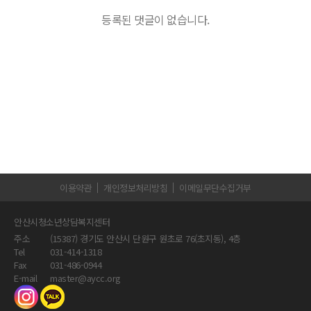
등록된 댓글이 없습니다.
이용약관
개인정보처리방침
이메일무단수집거부
안산시청소년상담복지센터
주소
(15387) 경기도 안산시 단원구 원초로 76(초지동), 4층
Tel
031-414-1318
Fax
031-486-0944
E-mail
master@aycc.org