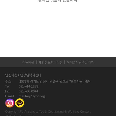
이용약관
개인정보처리방침
이메일무단수집거부
안산시청소년상담복지센터
주소
(15387) 경기도 안산시 단원구 원초로 76(초지동), 4층
Tel
031-414-1318
Fax
031-486-0944
E-mail
master@aycc.org
Copyright
Ansancity Youth Counseling & Welfare Center.