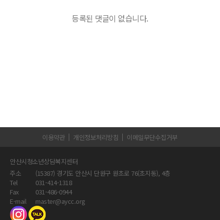
등록된 댓글이 없습니다.
이용약관
개인정보처리방침
이메일무단수집거부
안산시청소년상담복지센터
주소
(15387) 경기도 안산시 단원구 원초로 76(초지동), 4층
Tel
031-414-1318
Fax
031-486-0944
E-mail
master@aycc.org