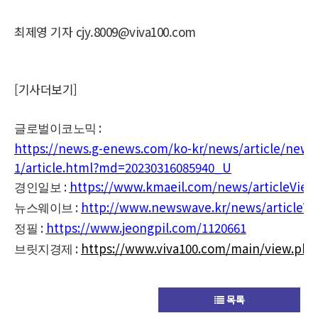
최제영 기자 cjy.8009@viva100.com
[기사더보기]
:
글로벌이코노믹
https://news.g-enews.com/ko-kr/news/article/news
1/article.html?md=20230316085940_U
:
https://www.kmaeil.com/news/articleView
경인일보
:
http://www.newswave.kr/news/articleVi
뉴스웨이브
:
https://www.jeongpil.com/1120661
정필
:
https://www.viva100.com/main/view.ph
브릿지경제
목록