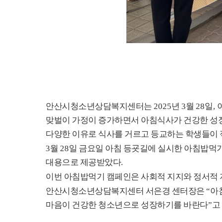
안산시청소년상담복지센터는
2025
년
3
월
28
일
,
맞벌이 가정이 증가하면서 아침식사가 건강한 성
다양한 이유로 식사를 거르고 등교하는 학생들이 
3
월
28
일 금요일 아침 등굣길에 실시한 아침밥먹
대용으로 제공받았다
.
이번 아침밥먹기 캠페인은 사회적 지지와 정서적
안산시청소년상담복지센터 서은경 센터장은
“
아
마음이 건강한 청소년으로 성장하기를 바란다
”
고