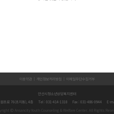
이용약관
개인정보처리방침
이메일무단수집거부
안산시청소년상담복지센터
 원초로 76(초지동), 4층
Tel
:
031-414-1318
Fax
:
031-486-0944
E-ma
yright
Ansancity Youth Counseling & Welfare Center.
All Rights Rese