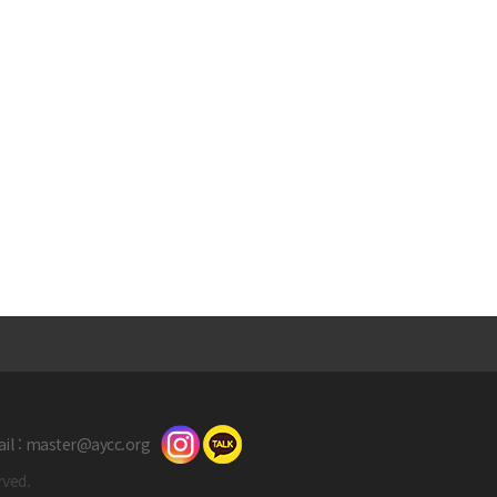
il
:
master@aycc.org
rved.